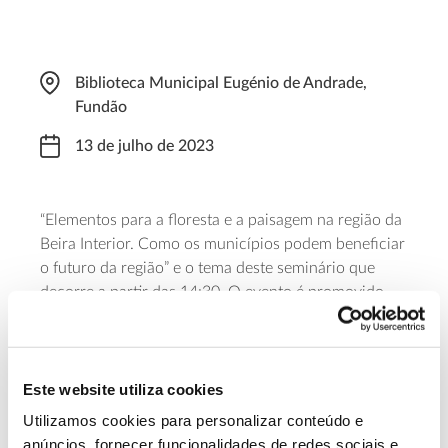
Biblioteca Municipal Eugénio de Andrade,
Fundão
13 de julho de 2023
“Elementos para a floresta e a paisagem na região da
Beira Interior. Como os municípios podem beneficiar
o futuro da região” e o tema deste seminário que
decorre a partir das 14:30. O evento é promovido
pela edilidade do Fundão e pela
ARS Investigação e
Desenvolvimento
, no âmbito do
projeto de
investigação Scapfire
, que estuda um modelo de
ordenamento da paisagem rural capaz de contribuir
Este website utiliza cookies
para a prevenção de incêndios. Para acompanhar é
Utilizamos cookies para personalizar conteúdo e
necessária inscrição
.
anúncios, fornecer funcionalidades de redes sociais e