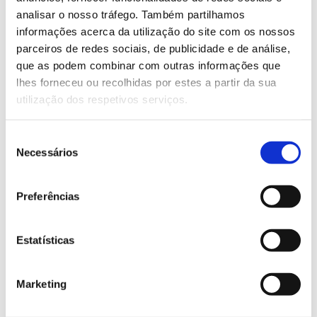
analisar o nosso tráfego. Também partilhamos
Saiba mais sobre este evento do projeto
informações acerca da utilização do site com os nossos
Scapefire
parceiros de redes sociais, de publicidade e de análise,
que as podem combinar com outras informações que
lhes forneceu ou recolhidas por estes a partir da sua
13.07.2026
utilização dos respetivos serviços.
Genoma do priolo e de outras espécies em risco:
Seleção
conhecer para conservar
Necessários
de
consentimento
Preferências
02.07.2026
Estatísticas
Registar galhas de Trichi em acácia-das-espigas:
cidadãos chamados a ajudar
Marketing