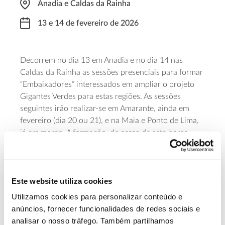
Anadia e Caldas da Rainha
13 e 14 de fevereiro de 2026
Decorrem no dia 13 em Anadia e no dia 14 nas
Caldas da Rainha as sessões presenciais para formar
“Embaixadores” interessados em ampliar o projeto
Gigantes Verdes para estas regiões. As sessões
seguintes irão realizar-se em Amarante, ainda em
fevereiro (dia 20 ou 21), e na Maia e Ponto de Lima,
já em março. A formação, de cerca de sete horas,
combina teoria e prática, abordando desde a
importância das árvores de grande porte, às técnicas
usadas para as medir, assim como pela identificação
Este website utiliza cookies
de micro-habitats e o registo das Gigantes Verdes
com aplicação móvel. Para participar é necessária
Utilizamos cookies para personalizar conteúdo e
inscrição prévia.
anúncios, fornecer funcionalidades de redes sociais e
analisar o nosso tráfego. Também partilhamos