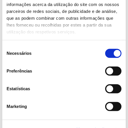
Saiba mais e faça a sua inscrição
informações acerca da utilização do site com os nossos
parceiros de redes sociais, de publicidade e de análise,
que as podem combinar com outras informações que
13.07.2026
lhes forneceu ou recolhidas por estes a partir da sua
utilização dos respetivos serviços.
Genoma do priolo e de outras espécies em risco:
conhecer para conservar
Seleção
Necessários
de
consentimento
Preferências
02.07.2026
Registar galhas de Trichi em acácia-das-espigas:
cidadãos chamados a ajudar
Estatísticas
Marketing
25.06.2026