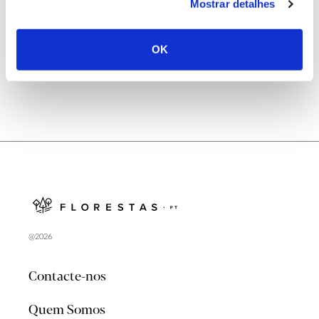
Natureza e florestas procuram jovens voluntários
Mostrar detalhes
no verão 2026
OK
@2026
Contacte-nos
Quem Somos