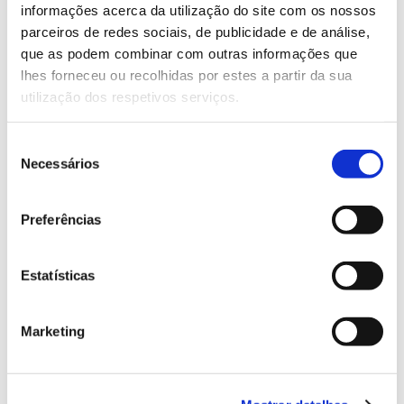
sublinha a necessidade de implementar abordagens
informações acerca da utilização do site com os nossos
de sustentabilidade e conservação individualizadas e
parceiros de redes sociais, de publicidade e de análise,
adaptadas aos contextos socioecológicos de cada
que as podem combinar com outras informações que
perfil regional.
lhes forneceu ou recolhidas por estes a partir da sua
utilização dos respetivos serviços.
Os dados identificados permitem traçar um percurso
evolutivo mais consistente do afastamento ou
Seleção
aproximação às florestas, região a região, entre 1975
Necessários
de
e 2020:
consentimento
– Regiões europeias:
todas as regiões europeias
Preferências
registaram uma evolução positiva, ou seja, as
populações humanas europeias ficaram mais
próximas das florestas ao longo do período em
Estatísticas
análise. A alteração mais substancial registou-se no
Sul da Europa (55,20%), seguindo-se Europa
Marketing
Ocidental (25,14%), Norte da Europa (8,21%) e Leste
europeu (5,81%). A evolução poderá ser explicada
por “uma combinação entre populações estáveis ou
a decrescer, aumento de áreas florestais e maior