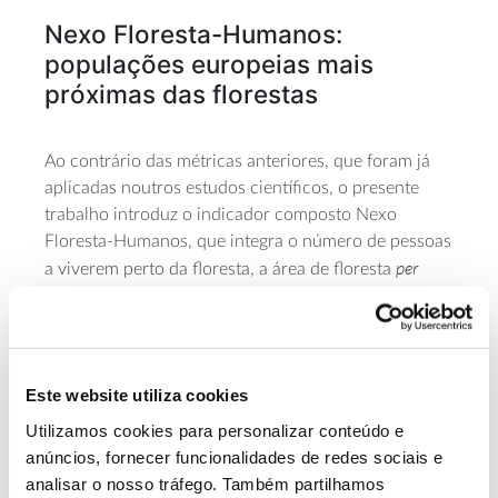
Nexo Floresta-Humanos:
populações europeias mais
próximas das florestas
Ao contrário das métricas anteriores, que foram já
aplicadas noutros estudos científicos, o presente
trabalho introduz o indicador composto Nexo
Floresta-Humanos, que integra o número de pessoas
per
a viverem perto da floresta, a área de floresta
capita
e a distância média das populações à floresta
mais próxima, proporcionando uma perspetiva mais
completa sobre as relações entre as pessoas e as
florestas.
Este website utiliza cookies
Esta análise suplementar confirma trajetórias
Utilizamos cookies para personalizar conteúdo e
regionais divergentes na relação floresta-humanos
anúncios, fornecer funcionalidades de redes sociais e
ao longo destes 45 anos e a análise destes padrões
analisar o nosso tráfego. Também partilhamos