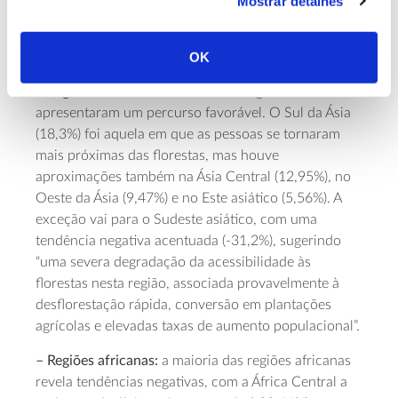
Mostrar detalhes
integração do planeamento urbano-florestal”, refere
a
informação suplementar que acompanha a
OK
publicação
.
– Regiões asiáticas:
a maioria das regiões asiáticas
apresentaram um percurso favorável. O Sul da Ásia
(18,3%) foi aquela em que as pessoas se tornaram
mais próximas das florestas, mas houve
aproximações também na Ásia Central (12,95%), no
Oeste da Ásia (9,47%) e no Este asiático (5,56%). A
exceção vai para o Sudeste asiático, com uma
tendência negativa acentuada (-31,2%), sugerindo
“uma severa degradação da acessibilidade às
florestas nesta região, associada provavelmente à
desflorestação rápida, conversão em plantações
agrícolas e elevadas taxas de aumento populacional”.
– Regiões africanas:
a maioria das regiões africanas
revela tendências negativas, com a África Central a