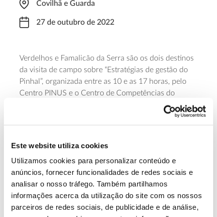
Covilhã e Guarda
27 de outubro de 2022
Verdelhos e Famalicão da Serra são os dois destinos
da visita de campo sobre “Estratégias de gestão do
Pinhal”, organizada entre as 10 e as 17 horas, pelo
Centro PINUS e o Centro de Competências do
Pinheiro-Bravo, com o apoio do
Baldio de Verdelhos
,
a
FlorestGal
e a
Baladi – Federação Nacional dos
Baldios
. A participação é gratuita, mas requer
inscrição obrigatória até ao dia 21 de outubro.
Este website utiliza cookies
Utilizamos cookies para personalizar conteúdo e
Saiba mais
anúncios, fornecer funcionalidades de redes sociais e
analisar o nosso tráfego. Também partilhamos
informações acerca da utilização do site com os nossos
13.07.2026
parceiros de redes sociais, de publicidade e de análise,