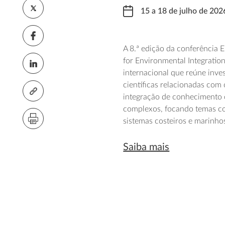
15 a 18 de julho de 202
A
8.ª edição da conferência
for
Environmental
Integratio
internacional
que
reún
e
inves
científicas relacionadas
com
integração de conhecimento c
complexos,
focando
temas co
sistemas costeiros e marinhos
Saiba mais