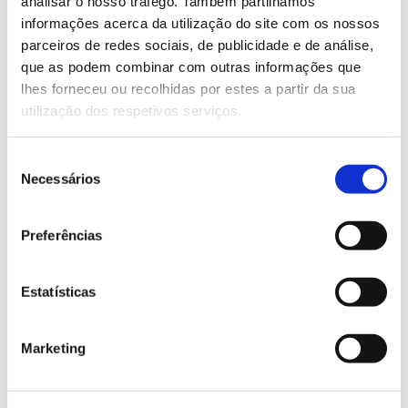
Saiba mais sobre os European Research
analisar o nosso tráfego. Também partilhamos
informações acerca da utilização do site com os nossos
and Innovation Days
parceiros de redes sociais, de publicidade e de análise,
que as podem combinar com outras informações que
lhes forneceu ou recolhidas por estes a partir da sua
13.07.2026
utilização dos respetivos serviços.
Genoma do priolo e de outras espécies em risco:
conhecer para conservar
Seleção
Necessários
de
consentimento
Preferências
02.07.2026
Registar galhas de Trichi em acácia-das-espigas:
Estatísticas
cidadãos chamados a ajudar
Marketing
25.06.2026