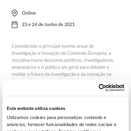
Online
23 e 24 de Junho de 2021
Considerado o principal evento anual de
Investigação e Inovação da Comissão Europeia, a
iniciativa reúne decisores políticos, investigadores,
empresários e o público em geral para debater e
moldar o futuro da investigação e da inovação na
Europa. O evento virtual consiste em duas áreas
principais: a área de eventos (que contempla sessões
ao vivo, workshops, o Horizon Village, o Networking
e a Game Zone) e a zona de Exposição, onde serão
Este website utiliza cookies
apresentados mais de 100 projetos de investigação e
inovação.
Utilizamos cookies para personalizar conteúdo e
anúncios, fornecer funcionalidades de redes sociais e