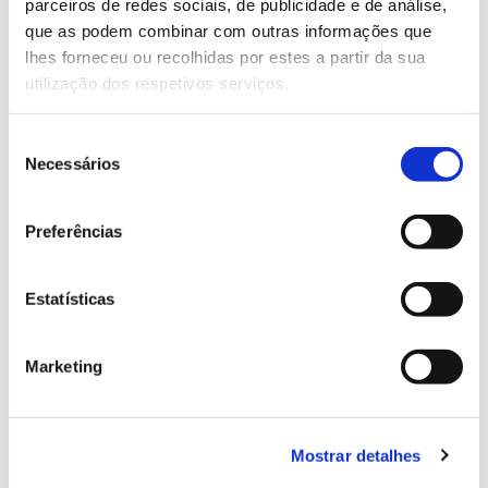
parceiros de redes sociais, de publicidade e de análise,
13.07.2026
que as podem combinar com outras informações que
Genoma do priolo e de outras espécies em risco:
lhes forneceu ou recolhidas por estes a partir da sua
conhecer para conservar
utilização dos respetivos serviços.
Seleção
Necessários
de
02.07.2026
consentimento
Preferências
Registar galhas de Trichi em acácia-das-espigas:
cidadãos chamados a ajudar
Estatísticas
Marketing
25.06.2026
Natureza e florestas procuram jovens voluntários
no verão 2026
Mostrar detalhes