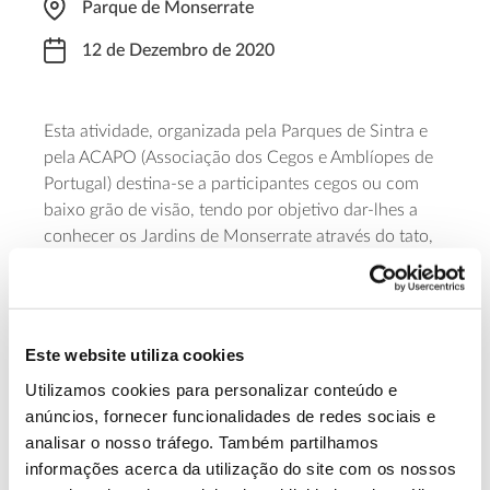
Parque de Monserrate
12 de Dezembro de 2020
Esta atividade, organizada pela Parques de Sintra e
pela ACAPO (Associação dos Cegos e Amblíopes de
Portugal) destina-se a participantes cegos ou com
baixo grão de visão, tendo por objetivo dar-lhes a
conhecer os Jardins de Monserrate através do tato,
olfato e audição. Serão convidados a tocar na água
da cascata, a perceber variações de temperatura no
ambiente e a conhecer espécies botânicas através
das suas texturas e odores. A visita tem o custo de 5
Este website utiliza cookies
email
euros a inscrição é feita por
.
Utilizamos cookies para personalizar conteúdo e
anúncios, fornecer funcionalidades de redes sociais e
Saiba mais sobre esta atividade
analisar o nosso tráfego. Também partilhamos
informações acerca da utilização do site com os nossos