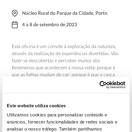
Núcleo Rural do Parque da Cidade, Porto
4 a 8 de setembro de 2023
Esta oficina é um convite à exploração da natureza,
através da realização de experiências divertidas. Vão
fazer-se descobertas e perceber muitos dos
fenómenos que acontecem à nossa volta: porque é
que as folhas mudam de cor; porque é que a casca
de um fruto se decompõe ou apodrece; de que
direção sopra o vento; como podemos filtrar a água
suja; para que serve uma estufa e outros fenómenos
curiosos. As inscrições estão abertas (desde 16 de
Este website utiliza cookies
agosto).
Utilizamos cookies para personalizar conteúdo e
anúncios, fornecer funcionalidades de redes sociais e
Saiba mais sobre a oficina Experiências na
analisar o nosso tráfego. Também partilhamos