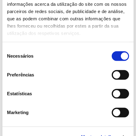
natureza
informações acerca da utilização do site com os nossos
parceiros de redes sociais, de publicidade e de análise,
que as podem combinar com outras informações que
13.07.2026
lhes forneceu ou recolhidas por estes a partir da sua
utilização dos respetivos serviços.
Genoma do priolo e de outras espécies em risco:
conhecer para conservar
Seleção
Necessários
de
consentimento
02.07.2026
Preferências
Registar galhas de Trichi em acácia-das-espigas:
cidadãos chamados a ajudar
Estatísticas
Marketing
25.06.2026