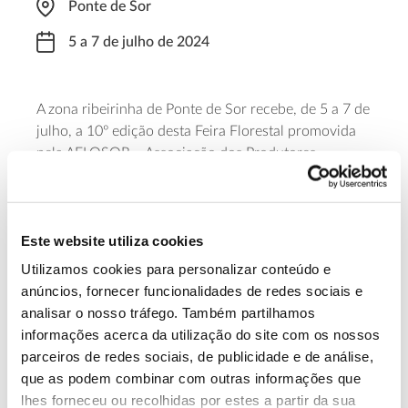
Ponte de Sor
5 a 7 de julho de 2024
A zona ribeirinha de Ponte de Sor recebe, de 5 a 7 de
julho, a 10º edição desta Feira Florestal promovida
pela AFLOSOR – Associação dos Produtores
Agroflorestais de Ponte de Sor. O evento realiza-se
em simultâneo com as festas da cidade.
Este website utiliza cookies
Saiba mais
Utilizamos cookies para personalizar conteúdo e
anúncios, fornecer funcionalidades de redes sociais e
13.07.2026
analisar o nosso tráfego. Também partilhamos
informações acerca da utilização do site com os nossos
Genoma do priolo e de outras espécies em risco:
parceiros de redes sociais, de publicidade e de análise,
conhecer para conservar
que as podem combinar com outras informações que
lhes forneceu ou recolhidas por estes a partir da sua