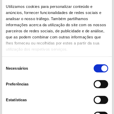
novembro. Quem pretenda apenas participar como
Utilizamos cookies para personalizar conteúdo e
voluntário poderá participar nos dias 2 e 3 de
anúncios, fornecer funcionalidades de redes sociais e
novembro. Em qualquer dos casos, é necessária
analisar o nosso tráfego. Também partilhamos
inscrição prévia.
informações acerca da utilização do site com os nossos
parceiros de redes sociais, de publicidade e de análise,
Saiba mais sobre este fim de semana
que as podem combinar com outras informações que
lhes forneceu ou recolhidas por estes a partir da sua
MONTIS na Pampilhosa da Serra
utilização dos respetivos serviços.
13.07.2026
Seleção
Necessários
de
Genoma do priolo e de outras espécies em risco:
consentimento
conhecer para conservar
Preferências
Estatísticas
02.07.2026