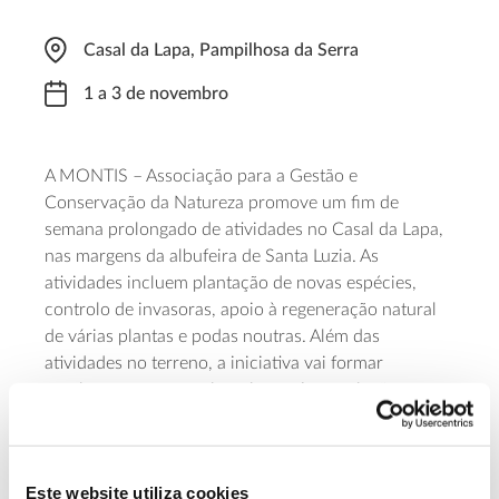
Casal da Lapa, Pampilhosa da Serra
1 a 3 de novembro
A MONTIS – Associação para a Gestão e
Conservação da Natureza promove um fim de
semana prolongado de atividades no Casal da Lapa,
nas margens da albufeira de Santa Luzia. As
atividades incluem plantação de novas espécies,
controlo de invasoras, apoio à regeneração natural
de várias plantas e podas noutras. Além das
atividades no terreno, a iniciativa vai formar
monitores que se queiram juntar à associação para,
futuramente, ajudar na coordenação de ações de
voluntariado. O ponto de encontro está marcado
para dia 1 às 10:00, no restaurante As Beiras, e as
Este website utiliza cookies
atividade prolongam-se até às 16:00 de dia 3 de