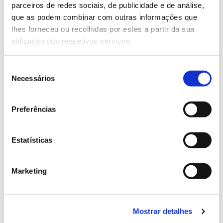
parceiros de redes sociais, de publicidade e de análise,
13.07.2026
que as podem combinar com outras informações que
lhes forneceu ou recolhidas por estes a partir da sua
Genoma do priolo e de outras espécies em risco:
utilização dos respetivos serviços.
conhecer para conservar
Seleção
Necessários
de
consentimento
02.07.2026
Preferências
Registar galhas de Trichi em acácia-das-espigas:
cidadãos chamados a ajudar
Estatísticas
Marketing
25.06.2026
Natureza e florestas procuram jovens voluntários
no verão 2026
Mostrar detalhes