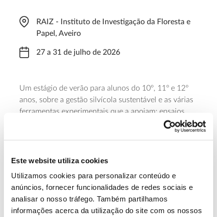
RAIZ - Instituto de Investigação da Floresta e
Papel, Aveiro
27 a 31 de julho de 2026
Um estágio de verão para alunos do 10º, 11º e 12º
anos, sobre a gestão silvícola sustentável e as várias
ferramentas experimentais que a apoiam: ensaios,
monitorização e análise de dados para compreender
o crescimento das plantas e otimizar o uso de
recursos. O estágio é desenvolvido no âmbito das
ações de Ocupação Científica dos Jovens nas Férias
Este website utiliza cookies
– Ciência Viva.
Utilizamos cookies para personalizar conteúdo e
anúncios, fornecer funcionalidades de redes sociais e
Saiba mais e inscreva-se
analisar o nosso tráfego. Também partilhamos
informações acerca da utilização do site com os nossos