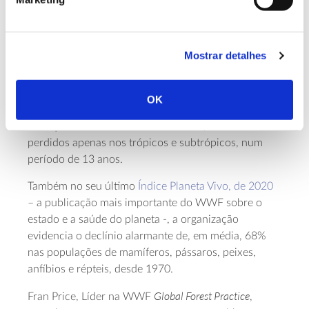
A sustentabilidade das florestas e ecossistemas é um
dos objetivos da associação, que alerta para a
Mostrar detalhes
urgência de inverter o atual estado de degradação
ambiental até 2030. Num
estudo recentemente
publicado, a organização revela que mais de 43
OK
milhões de hectares de floresta, o equivalente a uma
área quase do tamanho de Marrocos, foram
perdidos apenas nos trópicos e subtrópicos, num
período de 13 anos.
Também no seu último
Índice Planeta Vivo, de 2020
– a publicação mais importante do WWF sobre o
estado e a saúde do planeta -, a organização
evidencia o declínio alarmante de, em média, 68%
nas populações de mamíferos, pássaros, peixes,
anfíbios e répteis, desde 1970.
Global Forest Practice
Fran Price, Líder na WWF
,