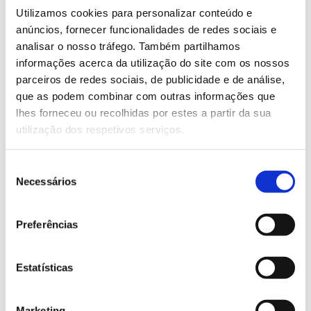
diferentes entidades poderá ser acompanhada na
Utilizamos cookies para personalizar conteúdo e
plataforma espacial e interativa
da WWF.
anúncios, fornecer funcionalidades de redes sociais e
analisar o nosso tráfego. Também partilhamos
Forests Forward
As empresas participantes no
informações acerca da utilização do site com os nossos
comprometem-se
, de acordo com o WWF, com uma
parceiros de redes sociais, de publicidade e de análise,
gestão e comércio florestal sustentável, com a
que as podem combinar com outras informações que
reflorestação e restauro de ecossistemas, com a
lhes forneceu ou recolhidas por estes a partir da sua
proteção e recuperação da biodiversidade, o
utilização dos respetivos serviços.
combate à madeira ilegal e com a certificação
florestal, entre outras medidas.
Seleção
Necessários
A aposta nestas áreas contribuirá para garantir que
de
as florestas continuarão a oferecer, no futuro,
consentimento
benefícios às pessoas e ao ambiente.
Preferências
43 milhões de hectares de
Estatísticas
floresta perdidos em 13 anos
Marketing