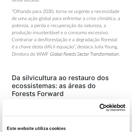
desta década.
“Olhando para 2030, torna-se urgente a necessidade
de uma ação global para enfrentar a crise climática, a
pobreza, a perda e recuperação da natureza, a
produção insustentável e o consumo excessivo.
Contrariar a desflorestação e a degradação florestal
é a chave desta difícil equação”, destaca Julia Young,
Global Forests Sector Transformation
Diretora do WWF
.
Da silvicultura ao restauro dos
ecossistemas: as áreas do
Forests Forward
A nova plataforma envolve
18 participantes
de vários
países, entre as quais a portuguesa The Navigator
Este website utiliza cookies
Company. A esfera de ação e o trabalho das