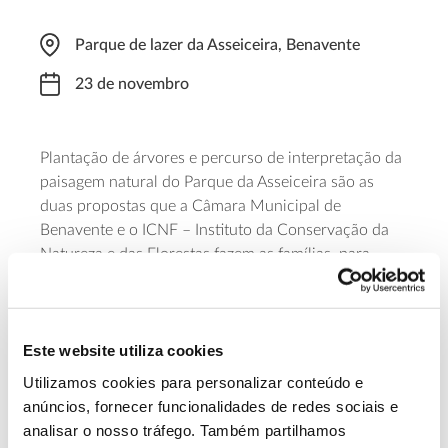
Parque de lazer da Asseiceira, Benavente
23 de novembro
Plantação de árvores e percurso de interpretação da
paisagem natural do Parque da Asseiceira são as
duas propostas que a Câmara Municipal de
Benavente e o ICNF – Instituto da Conservação da
Natureza e das Florestas fazem as famílias, para
assinalar o Dia da Floresta Autóctone.
A iniciativa começa pelas 9h30 e conta com a
colaboração do investigador Mauro Raposo, da
Este website utiliza cookies
Universidade de Évora, que fará a explicação do
Utilizamos cookies para personalizar conteúdo e
percurso interpretativo.
anúncios, fornecer funcionalidades de redes sociais e
analisar o nosso tráfego. Também partilhamos
Saiba mais sobre esta iniciativa