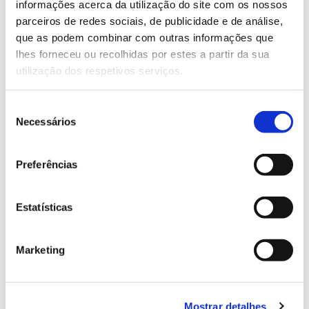
informações acerca da utilização do site com os nossos
parceiros de redes sociais, de publicidade e de análise,
que as podem combinar com outras informações que
13.07.2026
lhes forneceu ou recolhidas por estes a partir da sua
Genoma do priolo e de outras espécies em risco:
utilização dos respetivos serviços.
conhecer para conservar
Seleção
Necessários
de
consentimento
02.07.2026
Preferências
Registar galhas de Trichi em acácia-das-espigas:
cidadãos chamados a ajudar
Estatísticas
Marketing
25.06.2026
Natureza e florestas procuram jovens voluntários
Mostrar detalhes