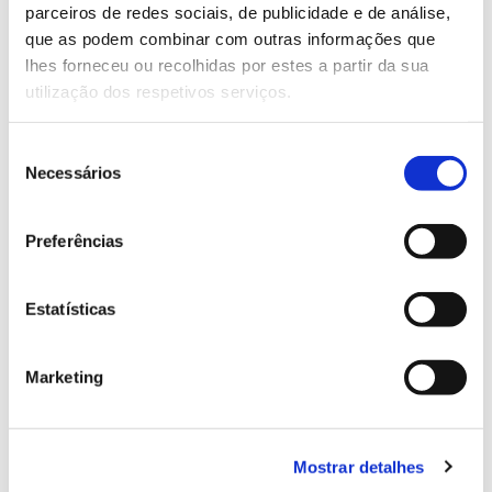
parceiros de redes sociais, de publicidade e de análise,
13.07.2026
que as podem combinar com outras informações que
lhes forneceu ou recolhidas por estes a partir da sua
Genoma do priolo e de outras espécies em risco:
utilização dos respetivos serviços.
conhecer para conservar
Seleção
Necessários
de
consentimento
02.07.2026
Preferências
Registar galhas de Trichi em acácia-das-espigas:
cidadãos chamados a ajudar
Estatísticas
Marketing
25.06.2026
Natureza e florestas procuram jovens voluntários
no verão 2026
Mostrar detalhes