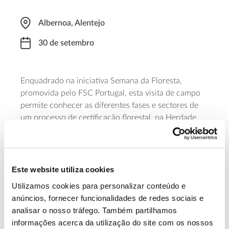
Albernoa, Alentejo
30 de setembro
Enquadrado na iniciativa Semana da Floresta,
promovida pelo FSC Portugal, esta visita de campo
permite conhecer as diferentes fases e sectores de
um processo de certificação florestal, na Herdade
dos Grous, e refletir sobre a importância da gestão
florestal responsável e o papel desempenhado pelo
FSC – Forest Stewardship Council®
sistema
. É
necessária inscrição prévia e os lugares são
Este website utiliza cookies
limitados.
Utilizamos cookies para personalizar conteúdo e
anúncios, fornecer funcionalidades de redes sociais e
Saiba mais sobre este Dia na Floresta
analisar o nosso tráfego. Também partilhamos
informações acerca da utilização do site com os nossos