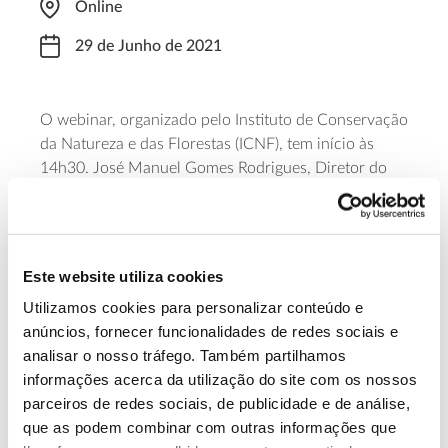
Online
29 de Junho de 2021
O webinar, organizado pelo Instituto de Conservação
da Natureza e das Florestas (ICNF), tem início às
14h30. José Manuel Gomes Rodrigues, Diretor do
Departamento de Gestão e Valorização da Floresta
do ICNF vai falar de gestão de riscos fitossanitários.
A
inscrição
é gratuita.
Este website utiliza cookies
Saiba mais sobre este webinar
Utilizamos cookies para personalizar conteúdo e
anúncios, fornecer funcionalidades de redes sociais e
analisar o nosso tráfego. Também partilhamos
13.07.2026
informações acerca da utilização do site com os nossos
Genoma do priolo e de outras espécies em risco:
parceiros de redes sociais, de publicidade e de análise,
conhecer para conservar
que as podem combinar com outras informações que