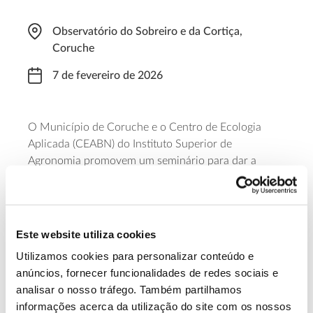
Observatório do Sobreiro e da Cortiça,
Coruche
7 de fevereiro de 2026
O Município de Coruche e o Centro de Ecologia
Aplicada (CEABN) do Instituto Superior de
Agronomia promovem um seminário para dar a
conhecer novos dados sobre os efeitos que têm o
fogo e a gestão florestal, a curto e longo prazo, nos
povoamentos de sobreiro. O evento decorre dia 7 de
fevereiro de 2026, das 9h45 às 13h30, no
Este website utiliza cookies
Observatório do Sobreiro e da Cortiça, em Coruche.
Utilizamos cookies para personalizar conteúdo e
A participação é gratuita, mas requer inscrição (pelo
anúncios, fornecer funcionalidades de redes sociais e
email barbara.santos@cm-coruche.pt).
analisar o nosso tráfego. Também partilhamos
informações acerca da utilização do site com os nossos