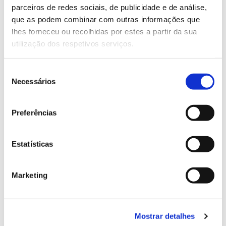
parceiros de redes sociais, de publicidade e de análise,
13.07.2026
que as podem combinar com outras informações que
lhes forneceu ou recolhidas por estes a partir da sua
Genoma do priolo e de outras espécies em risco:
utilização dos respetivos serviços.
conhecer para conservar
Seleção
Necessários
de
consentimento
02.07.2026
Preferências
Registar galhas de Trichi em acácia-das-espigas:
cidadãos chamados a ajudar
Estatísticas
Marketing
25.06.2026
Natureza e florestas procuram jovens voluntários
no verão 2026
Mostrar detalhes