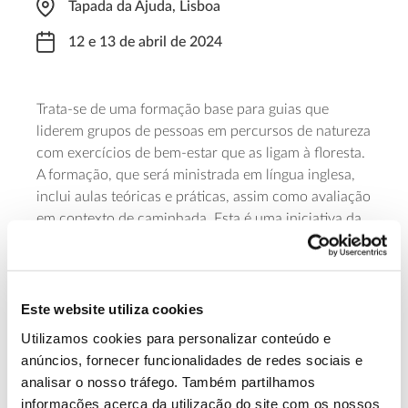
Tapada da Ajuda, Lisboa
12 e 13 de abril de 2024
Trata-se de uma formação base para guias que
liderem grupos de pessoas em percursos de natureza
com exercícios de bem-estar que as ligam à floresta.
A formação, que será ministrada em língua inglesa,
inclui aulas teóricas e práticas, assim como avaliação
em contexto de caminhada. Esta é uma iniciativa da
Sociedade Portuguesa de Ciências Florestais (SPCF)
em colaboração com o Centro de Ecologia Aplicada
Professor Baeta Neves (CEABN-InBIO) e a
NatureMinded.
Este website utiliza cookies
Utilizamos cookies para personalizar conteúdo e
Saiba mais sobre esta Formação de Guias
anúncios, fornecer funcionalidades de redes sociais e
em “Forest Mind”
analisar o nosso tráfego. Também partilhamos
informações acerca da utilização do site com os nossos