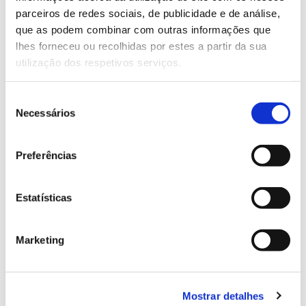
parceiros de redes sociais, de publicidade e de análise,
13.07.2026
que as podem combinar com outras informações que
lhes forneceu ou recolhidas por estes a partir da sua
Genoma do priolo e de outras espécies em risco:
utilização dos respetivos serviços.
conhecer para conservar
Seleção
Necessários
de
consentimento
02.07.2026
Preferências
Registar galhas de Trichi em acácia-das-espigas:
cidadãos chamados a ajudar
Estatísticas
Marketing
25.06.2026
Natureza e florestas procuram jovens voluntários
Mostrar detalhes
no verão 2026