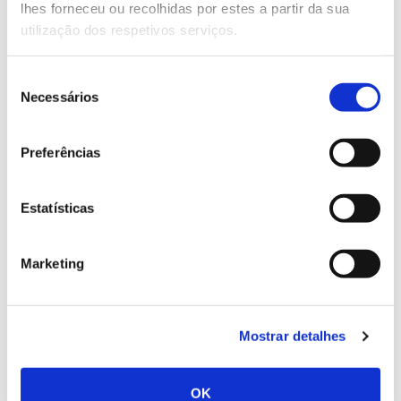
lhes forneceu ou recolhidas por estes a partir da sua
utilização dos respetivos serviços.
Seleção
02.07.2026
Necessários
de
Registar galhas de Trichi em acácia-das-espigas:
consentimento
cidadãos chamados a ajudar
Preferências
Estatísticas
25.06.2026
Marketing
Natureza e florestas procuram jovens voluntários
no verão 2026
Mostrar detalhes
OK