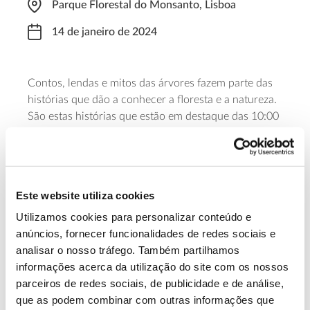
Parque Florestal do Monsanto, Lisboa
14 de janeiro de 2024
Contos, lendas e mitos das árvores fazem parte das
histórias que dão a conhecer a floresta e a natureza.
São estas histórias que estão em destaque das 10:00
às 12:00, numa sessão guiada por Paula Côrte-Real.
Saiba mais sobre a atividade e as
inscrições em “Histórias que as árvores
Este website utiliza cookies
contam”
Utilizamos cookies para personalizar conteúdo e
anúncios, fornecer funcionalidades de redes sociais e
analisar o nosso tráfego. Também partilhamos
13.07.2026
informações acerca da utilização do site com os nossos
Genoma do priolo e de outras espécies em risco:
parceiros de redes sociais, de publicidade e de análise,
conhecer para conservar
que as podem combinar com outras informações que