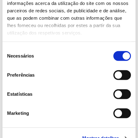
Saiba mais sobre este colóquio
informações acerca da utilização do site com os nossos
parceiros de redes sociais, de publicidade e de análise,
que as podem combinar com outras informações que
13.07.2026
lhes forneceu ou recolhidas por estes a partir da sua
utilização dos respetivos serviços.
Genoma do priolo e de outras espécies em risco:
conhecer para conservar
Seleção
Necessários
de
consentimento
02.07.2026
Preferências
Registar galhas de Trichi em acácia-das-espigas:
cidadãos chamados a ajudar
Estatísticas
Marketing
25.06.2026