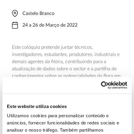
Castelo Branco
24 a 26 de Março de 2022
Este colóquio pretende juntar técnicos,
investigadores, estudantes, produtores, industriais e
demais agentes da fileira, contribuindo para a
atualização de dados sobre o sector e a partilha de
conhecimentos sobre as potencialidades da flora em
Portugal. O evento é promovido pela Associação
Portuguesa de Horticultura em colaboração com a
Escola Superior Agrária do Instituto Politécnico de
Castelo Branco e o Centro de Biotecnologia de
Este website utiliza cookies
Plantas da Beira Interior. As inscrições podem ser
Utilizamos cookies para personalizar conteúdo e
realizadas no
formulário
.
anúncios, fornecer funcionalidades de redes sociais e
analisar o nosso tráfego. Também partilhamos