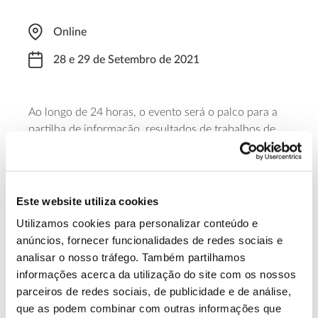
Online
28 e 29 de Setembro de 2021
Ao longo de 24 horas, o evento será o palco para a
partilha de informação, resultados de trabalhos de
investigação e questões emergentes relacionadas
com a floresta. O formulário para o registo será
disponibilizado no site do evento.
Este website utiliza cookies
Saiba mais sobre este evento
Utilizamos cookies para personalizar conteúdo e
anúncios, fornecer funcionalidades de redes sociais e
analisar o nosso tráfego. Também partilhamos
13.07.2026
informações acerca da utilização do site com os nossos
parceiros de redes sociais, de publicidade e de análise,
Genoma do priolo e de outras espécies em risco:
que as podem combinar com outras informações que
conhecer para conservar