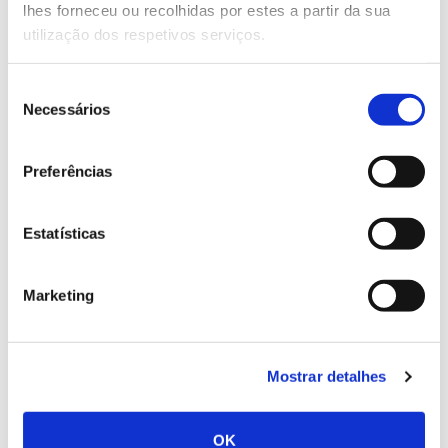
lhes forneceu ou recolhidas por estes a partir da sua
utilização dos respetivos serviços.
Seleção
02.07.2026
Necessários
de
Registar galhas de Trichi em acácia-das-espigas:
consentimento
cidadãos chamados a ajudar
Preferências
Estatísticas
25.06.2026
Marketing
Natureza e florestas procuram jovens voluntários
no verão 2026
Mostrar detalhes
OK