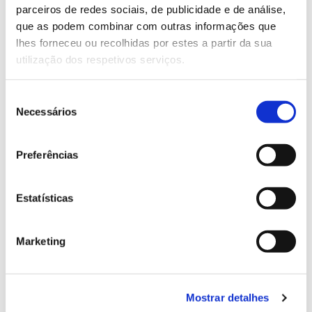
parceiros de redes sociais, de publicidade e de análise,
13.07.2026
que as podem combinar com outras informações que
lhes forneceu ou recolhidas por estes a partir da sua
Genoma do priolo e de outras espécies em risco:
utilização dos respetivos serviços.
conhecer para conservar
Seleção
Necessários
de
consentimento
02.07.2026
Preferências
Registar galhas de Trichi em acácia-das-espigas:
cidadãos chamados a ajudar
Estatísticas
Marketing
25.06.2026
Natureza e florestas procuram jovens voluntários
no verão 2026
Mostrar detalhes