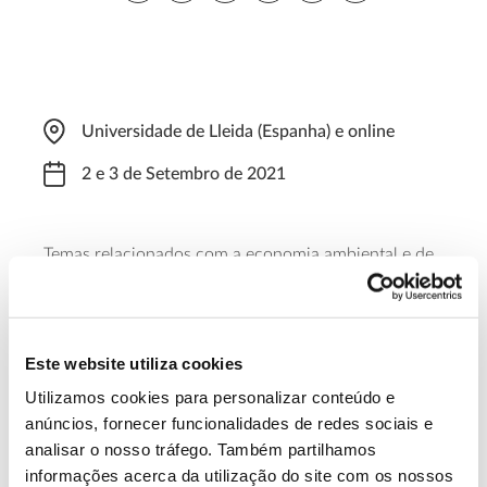
Universidade de Lleida (Espanha) e online
2 e 3 de Setembro de 2021
Temas relacionados com a economia ambiental e de
recursos naturais estarão em destaque nesta
panish-Portuguese
conferência promovida pela S
Association of Resources and Environmental Economics
.
As inscrições no evento podem ser feitas no
Este website utiliza cookies
formulário
.
Utilizamos cookies para personalizar conteúdo e
anúncios, fornecer funcionalidades de redes sociais e
Saiba mais sobre esta conferência
analisar o nosso tráfego. Também partilhamos
informações acerca da utilização do site com os nossos