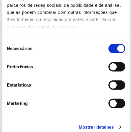
parceiros de redes sociais, de publicidade e de análise,
13.07.2026
que as podem combinar com outras informações que
lhes forneceu ou recolhidas por estes a partir da sua
Genoma do priolo e de outras espécies em risco:
utilização dos respetivos serviços.
conhecer para conservar
Seleção
Necessários
de
consentimento
02.07.2026
Preferências
Registar galhas de Trichi em acácia-das-espigas:
cidadãos chamados a ajudar
Estatísticas
Marketing
25.06.2026
Natureza e florestas procuram jovens voluntários
Mostrar detalhes
no verão 2026