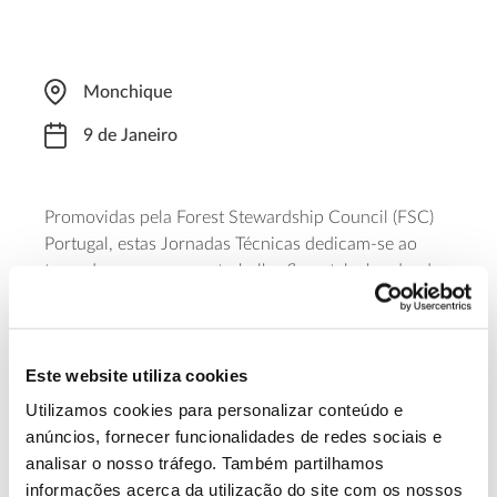
Monchique
9 de Janeiro
Promovidas pela Forest Stewardship Council (FSC)
Portugal, estas Jornadas Técnicas dedicam-se ao
tema da segurança no trabalho florestal, abordando
fatores de risco e estratégias de prevenção de
acidentes. A iniciativa é completada com uma
demonstração prática de segurança e prevenção de
Este website utiliza cookies
acidentes no terreno. A participação é gratuita, mas
sujeita a inscrição obrigatória.
Utilizamos cookies para personalizar conteúdo e
anúncios, fornecer funcionalidades de redes sociais e
Saiba Mais
analisar o nosso tráfego. Também partilhamos
informações acerca da utilização do site com os nossos