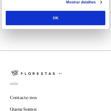
Mostrar detalhes
Natureza e florestas procuram jovens voluntários
no verão 2026
OK
@2026
Contacte-nos
Quem Somos