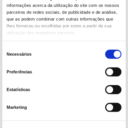
LA-2023
informações acerca da utilização do site com os nossos
parceiros de redes sociais, de publicidade e de análise,
que as podem combinar com outras informações que
13.07.2026
lhes forneceu ou recolhidas por estes a partir da sua
utilização dos respetivos serviços.
Genoma do priolo e de outras espécies em risco:
conhecer para conservar
Seleção
Necessários
de
consentimento
Preferências
02.07.2026
Registar galhas de Trichi em acácia-das-espigas:
Estatísticas
cidadãos chamados a ajudar
Marketing
25.06.2026