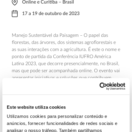
Online e Curitiba – Brasil
17 a 19 de outubro de 2023
Manejo Sustentável da Paisagem – O papel das
florestas, das árvores, dos sistemas agroflorestais e
as suas interações com a agricultura. É este o nome e
ponto de partida da Conferência IUFRO América
Latina 2023, que decorre presencialmente, no Brasil,
mas que pode ser acompanhada online. O evento vai
apresentar iniciativas e soluções que contribuem
para criar paisagens mais resilientes, em benefício
das pessoas e do planeta. A organização é da IUFRU
– União Internacional das Organizações de Pesquisa
Florestal e da empresa brasileira Embrapa (Unidade
Este website utiliza cookies
Embrapa Florestas).
Utilizamos cookies para personalizar conteúdo e
anúncios, fornecer funcionalidades de redes sociais e
Saiba mais sobre a Conferência IUFRO
analisar o nosso tráfego. Também partilhamos