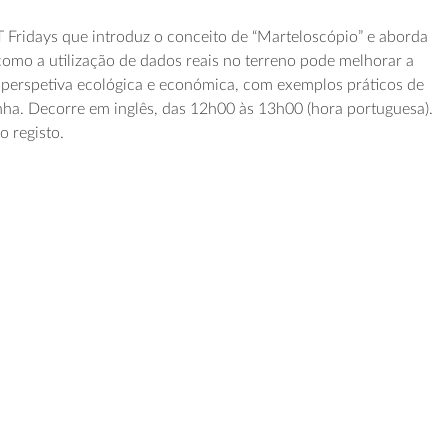
T
Friday
s
que introduz o conceito de “
Marteloscópio
” e aborda
como a utilização de
dados reais
n
o terreno
pode
melhorar a
o perspetiva ecológica e económica, com exemplos práticos
de
nha
.
Decorre em inglês, das 12h00 às 13h00 (hora portuguesa).
 registo.