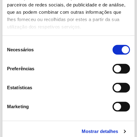
parceiros de redes sociais, de publicidade e de análise,
13.07.2026
que as podem combinar com outras informações que
lhes forneceu ou recolhidas por estes a partir da sua
Genoma do priolo e de outras espécies em risco:
utilização dos respetivos serviços.
conhecer para conservar
Seleção
Necessários
de
consentimento
02.07.2026
Preferências
Registar galhas de Trichi em acácia-das-espigas:
cidadãos chamados a ajudar
Estatísticas
Marketing
25.06.2026
Natureza e florestas procuram jovens voluntários
no verão 2026
Mostrar detalhes