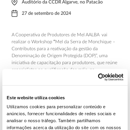
Auditório da CCDR Algarve, no Patacão
27 de setembro de 2024
A Cooperativa de Produtores de Mel AALBA vai
realizar o Workshop
“
Mel da Serra de Monchique –
Contributos para a reativação da gestão da
Denominação de Origem Protegida (DOP)”, uma
iniciativa de capacitação para produtores, que reúne
especialistas na qualificação dos méis, na
revitalização das Denominações de Origem
Protegida (DOP), no licenciamento de
estabelecimentos de extração e embalamento de
Este website utiliza cookies
produtos apícolas. A participação é gratuita, mas
requer inscrição prévia.
Utilizamos cookies para personalizar conteúdo e
anúncios, fornecer funcionalidades de redes sociais e
Saber mais
analisar o nosso tráfego. Também partilhamos
informações acerca da utilização do site com os nossos