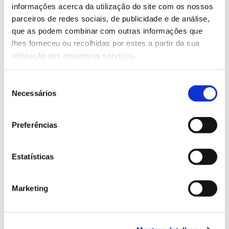
Saiba mais sobre este webinar
informações acerca da utilização do site com os nossos
parceiros de redes sociais, de publicidade e de análise,
que as podem combinar com outras informações que
13.07.2026
lhes forneceu ou recolhidas por estes a partir da sua
utilização dos respetivos serviços.
Genoma do priolo e de outras espécies em risco:
conhecer para conservar
Seleção
Necessários
de
consentimento
02.07.2026
Preferências
Registar galhas de Trichi em acácia-das-espigas:
cidadãos chamados a ajudar
Estatísticas
Marketing
25.06.2026