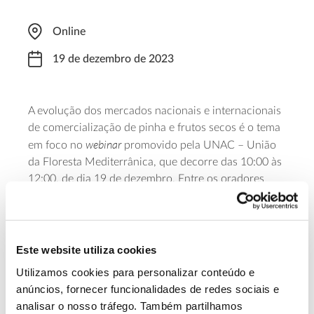
Online
19 de dezembro de 2023
A evolução dos mercados nacionais e internacionais
de comercialização de pinha e frutos secos é o tema
webinar
em foco no
promovido pela UNAC – União
da Floresta Mediterrânica, que decorre das 10:00 às
12:00, de dia 19 de dezembro. Entre os oradores
estão já confirmados representantes da UNAC, do
INIAV – Instituto Nacional de Investigação Agrária e
Veterinária, da Associação de Produtores Florestais
Forest
APFC e da organização de certificação FSC®–
Este website utiliza cookies
Stewardship Council
online
. A inscrição (
em formulário
)
Utilizamos cookies para personalizar conteúdo e
é gratuita, mas obrigatória.
anúncios, fornecer funcionalidades de redes sociais e
analisar o nosso tráfego. Também partilhamos