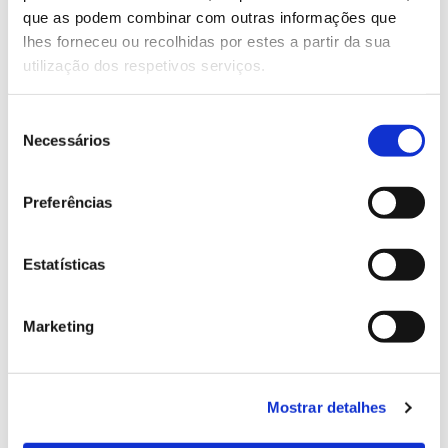
que as podem combinar com outras informações que
Genoma do priolo e de outras espécies em risco:
lhes forneceu ou recolhidas por estes a partir da sua
conhecer para conservar
utilização dos respetivos serviços.
Seleção
Necessários
de
02.07.2026
consentimento
Registar galhas de Trichi em acácia-das-espigas:
Preferências
cidadãos chamados a ajudar
Estatísticas
25.06.2026
Marketing
Natureza e florestas procuram jovens voluntários
no verão 2026
Mostrar detalhes