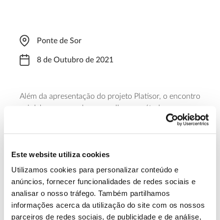
Ponte de Sor
8 de Outubro de 2021
Além da apresentação do projeto Platisor, o encontro
vai debruçar-se sobre os melhores métodos para a
gestão do montado de sobro com ataques de plátipo
(inseto) na região do Sor. É organizado pela
AFLOSOR – Associação de Produtores Agroflorestais
Este website utiliza cookies
da Região de Ponte de Sor.
Utilizamos cookies para personalizar conteúdo e
Saiba mais sobre este seminário
anúncios, fornecer funcionalidades de redes sociais e
analisar o nosso tráfego. Também partilhamos
informações acerca da utilização do site com os nossos
13.07.2026
parceiros de redes sociais, de publicidade e de análise,