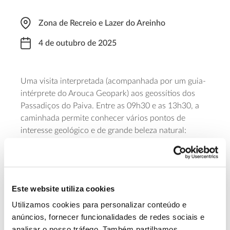
Zona de Recreio e Lazer do Areinho
4 de outubro de 2025
Uma visita interpretada (acompanhada por um guia-
intérprete do Arouca Geopark) aos geossítios dos
Passadiços do Paiva. Entre as 09h30 e as 13h30, a
caminhada permite conhecer vários pontos de
interesse geológico e de grande beleza natural:
Garganta do Paiva, Cascata das Aguieiras, Gola do
Salto, Vau e Falha de Espiunca. O ponto de encontro
está marcado para a zona de Recreio e Lazer do
Areinho (à qual será necessário regressar, por conta
Este website utiliza cookies
própria, no final do percurso). As inscrições devem
ser feitas até dia 2 de outubro e a participação tem
Utilizamos cookies para personalizar conteúdo e
um valor de 10 euros.
anúncios, fornecer funcionalidades de redes sociais e
analisar o nosso tráfego. Também partilhamos