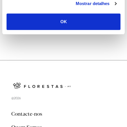
Mostrar detalhes
Natureza e florestas procuram jovens voluntários
no verão 2026
OK
@2026
Contacte-nos