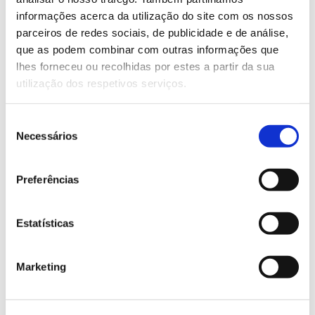
informações acerca da utilização do site com os nossos
Saber mais
parceiros de redes sociais, de publicidade e de análise,
que as podem combinar com outras informações que
lhes forneceu ou recolhidas por estes a partir da sua
13.07.2026
utilização dos respetivos serviços.
Genoma do priolo e de outras espécies em risco:
conhecer para conservar
Seleção
Necessários
de
consentimento
Preferências
02.07.2026
Registar galhas de Trichi em acácia-das-espigas:
Estatísticas
cidadãos chamados a ajudar
Marketing
25.06.2026