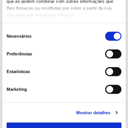
Genoma do priolo e de outras espécies em risco:
que as podem combinar com outras informações que
conhecer para conservar
lhes forneceu ou recolhidas por estes a partir da sua
utilização dos respetivos serviços.
Seleção
Necessários
02.07.2026
de
consentimento
Registar galhas de Trichi em acácia-das-espigas:
Preferências
cidadãos chamados a ajudar
Estatísticas
25.06.2026
Marketing
Natureza e florestas procuram jovens voluntários
no verão 2026
Mostrar detalhes