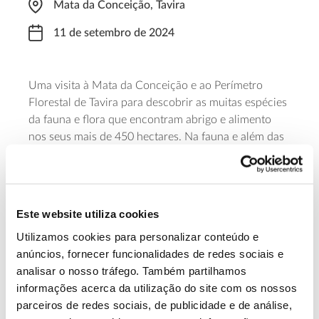
Mata da Conceição, Tavira
11 de setembro de 2024
Uma visita à Mata da Conceição e ao Perímetro
Florestal de Tavira para descobrir as muitas espécies
da fauna e flora que encontram abrigo e alimento
nos seus mais de 450 hectares. Na fauna e além das
espécies silvestres, será possível observar (e
(Dama dama)
eventualmente alimentar) os gamos
que
ali vivem em regime de semicativeiro. A iniciativa
começas às 11 horas e requer inscrição prévia.
Este website utiliza cookies
Utilizamos cookies para personalizar conteúdo e
Saiba mais
anúncios, fornecer funcionalidades de redes sociais e
analisar o nosso tráfego. Também partilhamos
informações acerca da utilização do site com os nossos
13.07.2026
parceiros de redes sociais, de publicidade e de análise,