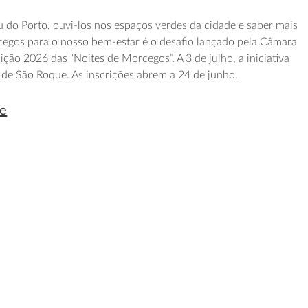
do Porto, ouvi-los nos espaços verdes da cidade e s
aber mais
cegos para o nosso bem-estar
é o desafio lançado pela Câmara
dição 2026 das
“Noites de Morcegos”
. A 3 de
j
ulho, a iniciativa
de São Roque. As inscrições abrem a 24 de junho.
se