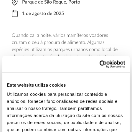
Parque de São Roque, Porto
1 de agosto de 2025
Quando cai a noite, vários mamíferos voadores
cruzam o céu à procura de alimento. Algumas
espécies utilizam os parques urbanos como local de
abrigo e alimento. Conhecê-las é um dos objetivos
desta Noite de Morcegos. O encontro está marcado
para as 20h45 e termina às 22h45. As inscrições
abrem a 23 de julho de 2025.
Este website utiliza cookies
Saber mais
Utilizamos cookies para personalizar conteúdo e
anúncios, fornecer funcionalidades de redes sociais e
analisar o nosso tráfego. Também partilhamos
13.07.2026
informações acerca da utilização do site com os nossos
parceiros de redes sociais, de publicidade e de análise,
Genoma do priolo e de outras espécies em risco:
que as podem combinar com outras informações que