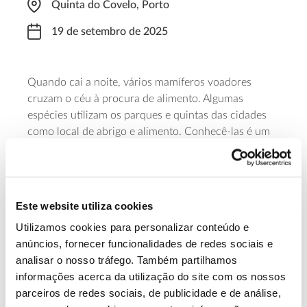
Quinta do Covelo, Porto
19 de setembro de 2025
Quando cai a noite, vários mamíferos voadores
cruzam o céu à procura de alimento. Algumas
espécies utilizam os parques e quintas das cidades
como local de abrigo e alimento. Conhecê-las é um
dos objetivos desta Noite de Morcegos, que decorre
na Quinta do Covelo. O encontro está marcado para
as 19h30. As inscrições começam na noite de 10 de
setembro de 2025.
Este website utiliza cookies
Utilizamos cookies para personalizar conteúdo e
Saber mais
anúncios, fornecer funcionalidades de redes sociais e
analisar o nosso tráfego. Também partilhamos
informações acerca da utilização do site com os nossos
13.07.2026
parceiros de redes sociais, de publicidade e de análise,