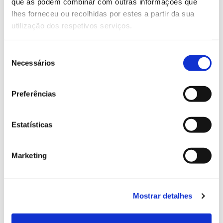
Genoma do priolo e de outras espécies em risco:
que as podem combinar com outras informações que
conhecer para conservar
lhes forneceu ou recolhidas por estes a partir da sua
utilização dos respetivos serviços.
Seleção
Necessários
02.07.2026
de
consentimento
Registar galhas de Trichi em acácia-das-espigas:
Preferências
cidadãos chamados a ajudar
Estatísticas
25.06.2026
Marketing
Natureza e florestas procuram jovens voluntários
no verão 2026
Mostrar detalhes