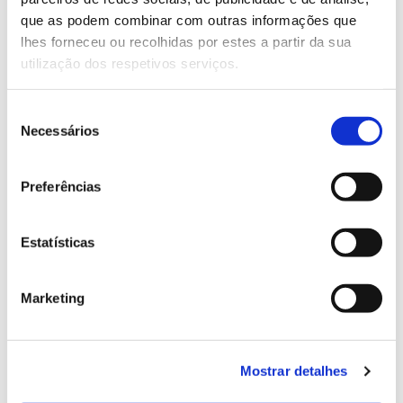
13.07.2026
que as podem combinar com outras informações que
Genoma do priolo e de outras espécies em risco:
lhes forneceu ou recolhidas por estes a partir da sua
conhecer para conservar
utilização dos respetivos serviços.
Seleção
Necessários
de
02.07.2026
consentimento
Registar galhas de Trichi em acácia-das-espigas:
Preferências
cidadãos chamados a ajudar
Estatísticas
Marketing
25.06.2026
Natureza e florestas procuram jovens voluntários
no verão 2026
Mostrar detalhes