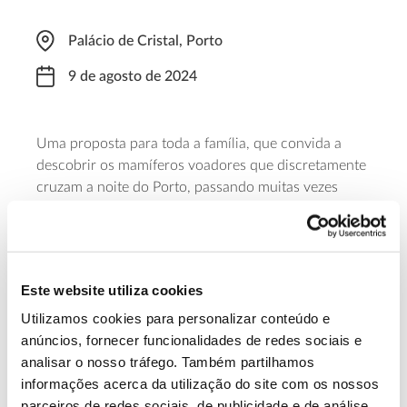
Palácio de Cristal, Porto
9 de agosto de 2024
Uma proposta para toda a família, que convida a
descobrir os mamíferos voadores que discretamente
cruzam a noite do Porto, passando muitas vezes
despercebidos, e a conhecer os jardins do Palácio de
Cristal, que se mantêm tal como foram concebidos,
com as avenidas de tílias e plátanos, um bosque e
inúmeras varandas ajardinadas sobre o Douro. Para
Este website utiliza cookies
participar é necessária inscrição prévia.
Utilizamos cookies para personalizar conteúdo e
anúncios, fornecer funcionalidades de redes sociais e
Saiba mais sobre esta Noite de Morcegos
analisar o nosso tráfego. Também partilhamos
informações acerca da utilização do site com os nossos
parceiros de redes sociais, de publicidade e de análise,