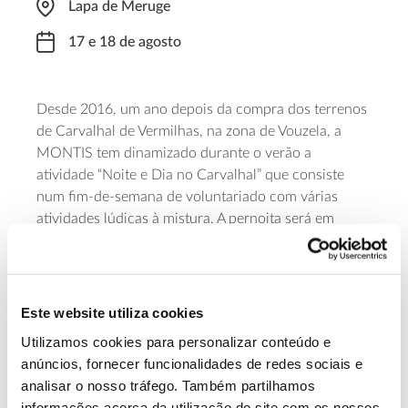
Lapa de Meruge
17 e 18 de agosto
Desde 2016, um ano depois da compra dos terrenos
de Carvalhal de Vermilhas, na zona de Vouzela, a
MONTIS tem dinamizado durante o verão a
atividade “Noite e Dia no Carvalhal” que consiste
num fim-de-semana de voluntariado com várias
atividades lúdicas à mistura. A pernoita será em
campismo selvagem e a MONTIS disponibiliza
tendas, colchonetes e colchões insufláveis.
A atividade é gratuita, mas sujeita a inscrição. É
Este website utiliza cookies
assegurado acompanhamento técnico, ferramentas e
Utilizamos cookies para personalizar conteúdo e
seguro de acidentes pessoais.
anúncios, fornecer funcionalidades de redes sociais e
analisar o nosso tráfego. Também partilhamos
Saiba mais
informações acerca da utilização do site com os nossos