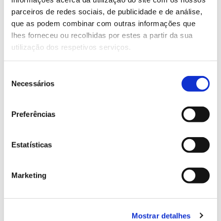
parceiros de redes sociais, de publicidade e de análise,
que as podem combinar com outras informações que
13.07.2026
lhes forneceu ou recolhidas por estes a partir da sua
Genoma do priolo e de outras espécies em risco:
utilização dos respetivos serviços.
conhecer para conservar
Seleção
Necessários
de
consentimento
02.07.2026
Preferências
Registar galhas de Trichi em acácia-das-espigas:
cidadãos chamados a ajudar
Estatísticas
Marketing
25.06.2026
Natureza e florestas procuram jovens voluntários
Mostrar detalhes