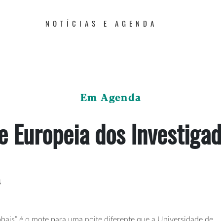
NOTÍCIAS E AGENDA
Em Agenda
e Europeia dos Investiga
4
obais” é o mote para uma noite diferente que a Universidade de