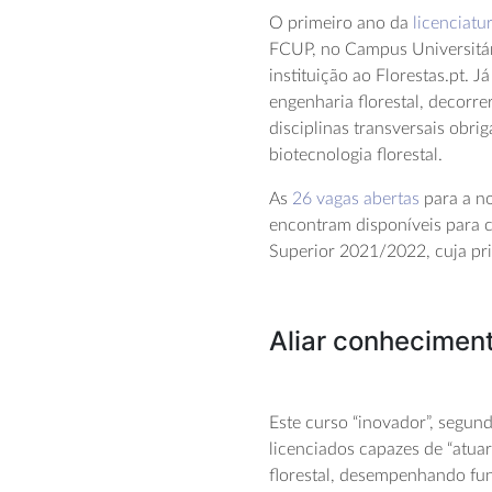
O primeiro ano da
licenciatu
FCUP, no Campus Universitá
instituição ao Florestas.pt. 
engenharia florestal, decorre
disciplinas transversais obr
biotecnologia florestal.
As
26 vagas abertas
para a n
encontram disponíveis para 
Superior 2021/2022, cuja pri
Aliar conheciment
Este curso “inovador”, segun
licenciados capazes de “atua
florestal, desempenhando fun