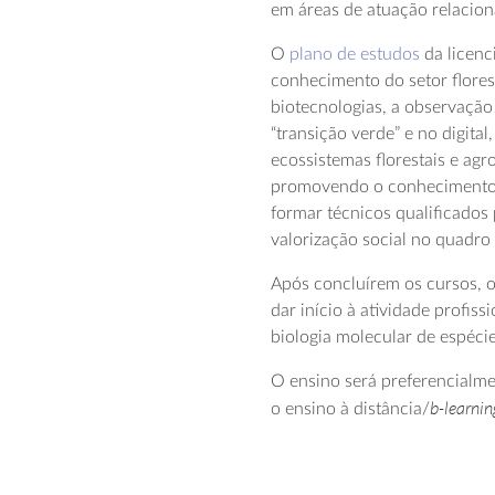
em áreas de atuação relaciona
O
plano de estudos
da licenc
conhecimento do setor flore
biotecnologias, a observação 
“transição verde” e no digital
ecossistemas florestais e agr
promovendo o conhecimento do
formar técnicos qualificados
valorização social no quadr
Após concluírem os cursos, o
dar início à atividade profis
biologia molecular de espécies
O ensino será preferencialme
b-learnin
o ensino à distância/