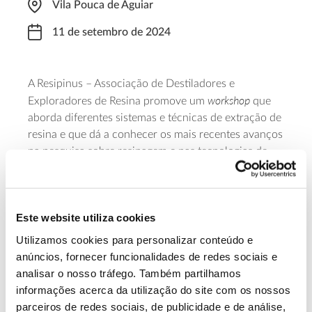
Vila Pouca de Aguiar
11 de setembro de 2024
A Resipinus – Associação de Destiladores e
workshop
Exploradores de Resina promove um
que
aborda diferentes sistemas e técnicas de extração de
resina e que dá a conhecer os mais recentes avanços
na pesquisa sobre resinagem e nas tecnologias de
coleta e processamento de resina. Práticas
sustentáveis e normas ambientais do sector estarão
também em foco neste encontro que decorre entre
Este website utiliza cookies
as 09:00 e as 12:00.
Utilizamos cookies para personalizar conteúdo e
Saber mais
anúncios, fornecer funcionalidades de redes sociais e
analisar o nosso tráfego. Também partilhamos
informações acerca da utilização do site com os nossos
13.07.2026
parceiros de redes sociais, de publicidade e de análise,