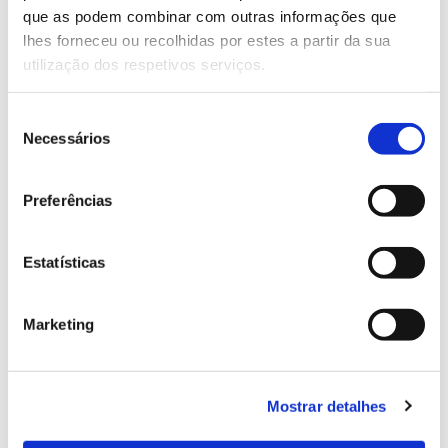
que as podem combinar com outras informações que
Genoma do priolo e de outras espécies em risco:
lhes forneceu ou recolhidas por estes a partir da sua
conhecer para conservar
utilização dos respetivos serviços.
Seleção
Necessários
de
02.07.2026
consentimento
Registar galhas de Trichi em acácia-das-espigas:
Preferências
cidadãos chamados a ajudar
Estatísticas
25.06.2026
Marketing
Natureza e florestas procuram jovens voluntários
no verão 2026
Mostrar detalhes