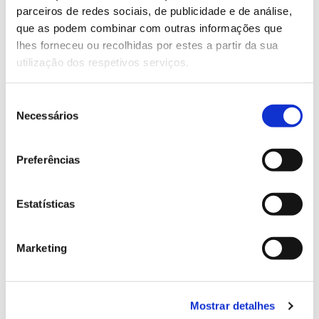
parceiros de redes sociais, de publicidade e de análise,
13.07.2026
que as podem combinar com outras informações que
lhes forneceu ou recolhidas por estes a partir da sua
Genoma do priolo e de outras espécies em risco:
utilização dos respetivos serviços.
conhecer para conservar
Seleção
Necessários
de
consentimento
02.07.2026
Preferências
Registar galhas de Trichi em acácia-das-espigas:
cidadãos chamados a ajudar
Estatísticas
Marketing
25.06.2026
Natureza e florestas procuram jovens voluntários
no verão 2026
Mostrar detalhes