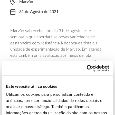
Marvão
31 de Agosto de 2021
Marvão vai receber, no dia 31 de agosto, este
seminário que abordará as novas variedades de
castanheiro com resistência à doença da tinta e a
unidade de experimentação de Marvão. Em agenda
está também uma avaliação aos meios de luta
disponíveis para as pragas associadas ao castanheiro
e à castanha no Parque Natural da Serra de São
Mamede e, além de focar a castanha enquanto
superalimento do século XXI, o seminário termina
Este website utiliza cookies
com uma visita à estufa de produção de
castanheiros.
Utilizamos cookies para personalizar conteúdo e
anúncios, fornecer funcionalidades de redes sociais e
Saiba mais sobre este seminário
analisar o nosso tráfego. Também partilhamos
informações acerca da utilização do site com os nossos