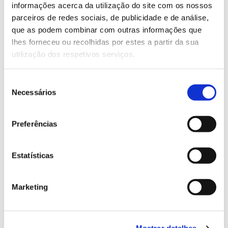
Saiba mais sobre este webinar
informações acerca da utilização do site com os nossos
parceiros de redes sociais, de publicidade e de análise,
que as podem combinar com outras informações que
13.07.2026
lhes forneceu ou recolhidas por estes a partir da sua
utilização dos respetivos serviços.
Genoma do priolo e de outras espécies em risco:
conhecer para conservar
Seleção
Necessários
de
consentimento
02.07.2026
Preferências
Registar galhas de Trichi em acácia-das-espigas:
cidadãos chamados a ajudar
Estatísticas
Marketing
25.06.2026