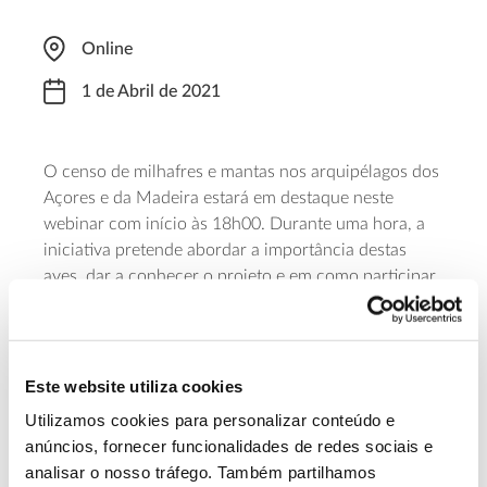
Online
1 de Abril de 2021
O censo de milhafres e mantas nos arquipélagos dos
Açores e da Madeira estará em destaque neste
webinar com início às 18h00. Durante uma hora, a
iniciativa pretende abordar a importância destas
aves, dar a conhecer o projeto e em como participar
neste censo de duas subespécies endémicas dos
Açores e da Madeira, destacando os dados
recolhidos até ao momento. O projeto é coordenado
há 16 anos por Cátia Gouveia e Alba Villarroya. O
Este website utiliza cookies
evento é gratuito e a inscrição pode ser feita no
Utilizamos cookies para personalizar conteúdo e
formulário
.
anúncios, fornecer funcionalidades de redes sociais e
analisar o nosso tráfego. Também partilhamos