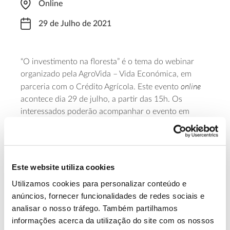
Online
29 de Julho de 2021
“O investimento na floresta” é o tema do webinar
organizado pela AgroVida – Vida Económica, em
online
parceria com o Crédito Agrícola. Este evento
acontece dia 29 de julho, a partir das 15h. Os
interessados poderão acompanhar o evento em
Facebook
direto através da
página de
da AgroVida –
Vida Económica. Susana Carneiro, Diretora Técnica
do Centro Pinus, Francisco Gomes da Silva, Diretor
Geral da CELPA, e Pedro Serra Ramos, Presidente da
Este website utiliza cookies
webinar
ANEFA, são os intervenientes neste
.
Utilizamos cookies para personalizar conteúdo e
anúncios, fornecer funcionalidades de redes sociais e
Saiba mais sobre este webinar
analisar o nosso tráfego. Também partilhamos
informações acerca da utilização do site com os nossos