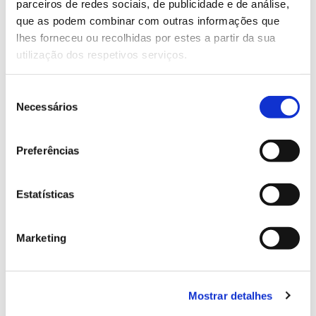
parceiros de redes sociais, de publicidade e de análise,
13.07.2026
que as podem combinar com outras informações que
Genoma do priolo e de outras espécies em risco:
lhes forneceu ou recolhidas por estes a partir da sua
conhecer para conservar
utilização dos respetivos serviços.
Seleção
Necessários
de
consentimento
02.07.2026
Preferências
Registar galhas de Trichi em acácia-das-espigas:
cidadãos chamados a ajudar
Estatísticas
Marketing
25.06.2026
Natureza e florestas procuram jovens voluntários
no verão 2026
Mostrar detalhes