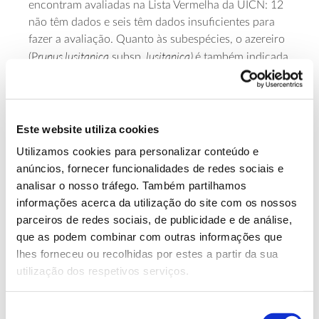
encontram avaliadas na Lista Vermelha da UICN: 12
não têm dados e seis têm dados insuficientes para
fazer a avaliação. Quanto às subespécies, o azereiro
runus lusitanica
lusitanica)
(P
subsp.
é também indicada
como “Em Perigo”.
Entre as espécies introduzidas, o cedro-do-atlas
Cedrus atlantica
(
) está classificado como “Em Perigo” e
Este website utiliza cookies
Aesculus hippocastanum
o castanheiro-da-Índia (
) como
Utilizamos cookies para personalizar conteúdo e
“Vulnerável. “Em Perigo” está também a subespécie
anúncios, fornecer funcionalidades de redes sociais e
Abies pinsapo
do chamado abeto espanhol
subsp.
analisar o nosso tráfego. Também partilhamos
pinsapo
.
informações acerca da utilização do site com os nossos
parceiros de redes sociais, de publicidade e de análise,
Introduções e limitações da
que as podem combinar com outras informações que
primeira lista de árvores do
lhes forneceu ou recolhidas por estes a partir da sua
Mediterrâneo
utilização dos respetivos serviços.
Seleção
Esta primeira lista de árvores do Mediterrâneo