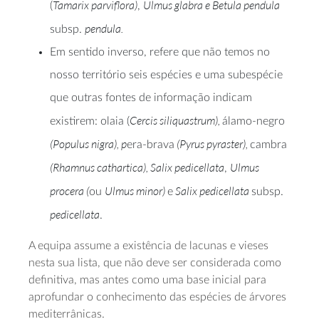
Tamarix parviflora)
Ulmus glabra e Betula pendula
(
,
pendula.
subsp.
Em sentido inverso, refere que não temos no
nosso território seis espécies e uma subespécie
que outras fontes de informação indicam
Cercis siliquastrum),
existirem: olaia (
álamo-negro
(Populus nigra), p
(Pyrus pyraster),
era-brava
cambra
(Rhamnus cathartica), Salix pedicellata
Ulmus
,
procera (
Ulmus minor)
Salix pedicellata
ou
e
subsp.
pedicellata
.
A equipa assume a existência de lacunas e vieses
nesta sua lista, que não deve ser considerada como
definitiva, mas antes como uma base inicial para
aprofundar o conhecimento das espécies de árvores
mediterrânicas.