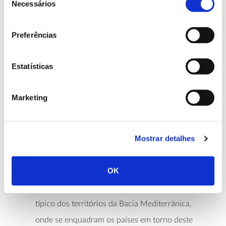
Necessários
de
identifica nesta região uma série de espécies que não
consentimento
constavam de inventários anteriores, em particular
devido à área geográfica selecionada e ao conceito
Preferências
de árvore assumido pelos autores. Por exemplo,
inclui mais 80 espécies e 67 subespécies do que as
Estatísticas
que constavam
da lista de árvores da Europa
mediterrânica
, que este trabalho tomou como
referência.
Marketing
Em termos geográficos, o levantamento abrangeu 39
territórios onde existe uma clara alternância entre
verões quentes e invernos suaves e húmidos,
Mostrar detalhes
incluindo:
OK
Florestas, bosques e matos mediterrânicos ou
florestas esclerófilas mediterrânicas, bioma
típico dos territórios da Bacia Mediterrânica,
onde se enquadram os países em torno deste