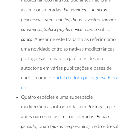
mediterrânicos nativos, que antes não eram
Ficus carica
Juniperus
assim consideradas:
,
phoenicea,
Laurus nobilis
Pinus sylvestris, Tamarix
,
canariensis, Salix x fragilis
Ficus carica
e
subsp.
carica.
Apesar de este trabalho as referir como
uma novidade entre as nativas mediterrâneas
portuguesas, a maioria já é considerada
autóctone em várias publicações e bases de
dados, como o
portal da flora portuguesa Flora-
.
on
Quatro espécies e uma subespécie
mediterrânicas introduzidas em Portugal, que
Betula
antes não eram assim consideradas:
pendula
Buxus sempervirens)
, buxo (
, cedro-do-sal