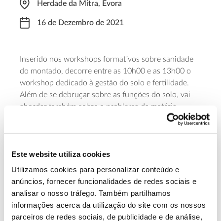
Herdade da Mitra, Évora
16 de Dezembro de 2021
Inserido nos workshops formativos sobre sanidade
do montado, decorre entre as 10h00 e as 13h00 o
workshop dedicado à gestão do solo e fertilidade.
Além de se debruçar sobre as funções do solo, vai
abordar também sobre o problema da matéria
orgânica e da drenagem, entre outros temas. Da
parte da tarde, está prevista uma visita de campo
para aplicar conhecimentos. As inscrições estão
Este website utiliza cookies
disponíveis no
link
.
Utilizamos cookies para personalizar conteúdo e
Saiba mais sobre este workshop
anúncios, fornecer funcionalidades de redes sociais e
analisar o nosso tráfego. Também partilhamos
informações acerca da utilização do site com os nossos
13.07.2026
parceiros de redes sociais, de publicidade e de análise,