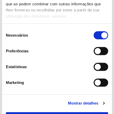
que as podem combinar com outras informações que
Genoma do priolo e de outras espécies em risco:
lhes forneceu ou recolhidas por estes a partir da sua
conhecer para conservar
utilização dos respetivos serviços.
Seleção
Necessários
de
02.07.2026
consentimento
Registar galhas de Trichi em acácia-das-espigas:
Preferências
cidadãos chamados a ajudar
Estatísticas
25.06.2026
Marketing
Natureza e florestas procuram jovens voluntários
no verão 2026
Mostrar detalhes