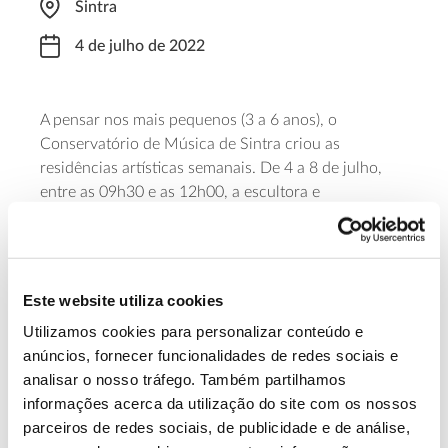
Sintra
4 de julho de 2022
A pensar nos mais pequenos (3 a 6 anos), o
Conservatório de Música de Sintra criou as
residências artísticas semanais. De 4 a 8 de julho,
entre as 09h30 e as 12h00, a escultora e
dinamizadora Leonor Pêgo convida a um mergulho
na natureza, explorando-a com os cinco sentidos.
Encontre aqui
informações e preços
desta e de
outras iniciativas.
Este website utiliza cookies
Utilizamos cookies para personalizar conteúdo e
Saiba mais sobre esta residência.
anúncios, fornecer funcionalidades de redes sociais e
analisar o nosso tráfego. Também partilhamos
informações acerca da utilização do site com os nossos
13.07.2026
parceiros de redes sociais, de publicidade e de análise,