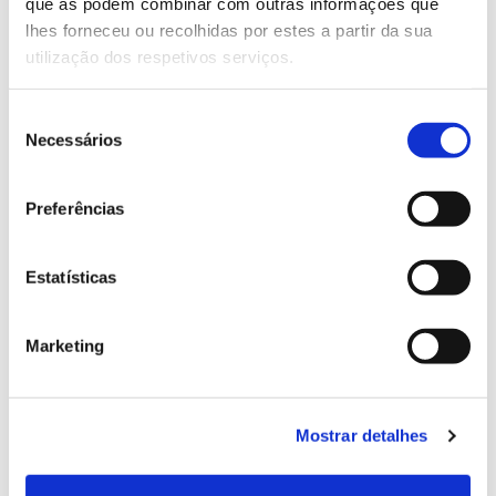
Genoma do priolo e de outras espécies em risco:
que as podem combinar com outras informações que
conhecer para conservar
lhes forneceu ou recolhidas por estes a partir da sua
utilização dos respetivos serviços.
Seleção
Necessários
02.07.2026
de
consentimento
Registar galhas de Trichi em acácia-das-espigas:
Preferências
cidadãos chamados a ajudar
Estatísticas
25.06.2026
Marketing
Natureza e florestas procuram jovens voluntários
no verão 2026
Mostrar detalhes