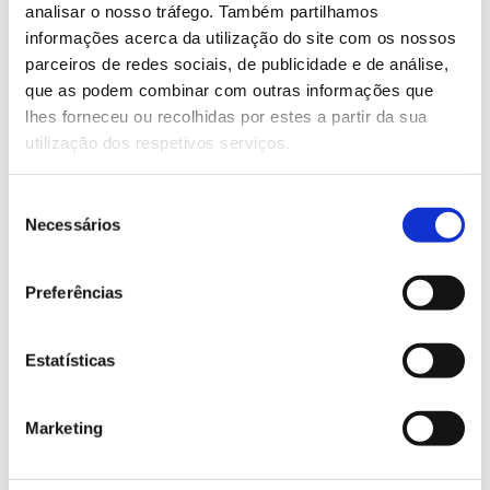
analisar o nosso tráfego. Também partilhamos
informações acerca da utilização do site com os nossos
Saiba mais sobre estas olimpíadas
parceiros de redes sociais, de publicidade e de análise,
que as podem combinar com outras informações que
lhes forneceu ou recolhidas por estes a partir da sua
13.07.2026
utilização dos respetivos serviços.
Genoma do priolo e de outras espécies em risco:
conhecer para conservar
Seleção
Necessários
de
consentimento
Preferências
02.07.2026
Registar galhas de Trichi em acácia-das-espigas:
Estatísticas
cidadãos chamados a ajudar
Marketing