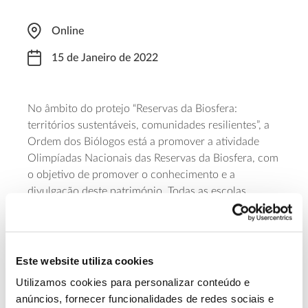
Online
15 de Janeiro de 2022
No âmbito do protejo “Reservas da Biosfera:
territórios sustentáveis, comunidades resilientes”, a
Ordem dos Biólogos está a promover a atividade
Olimpíadas Nacionais das Reservas da Biosfera, com
o objetivo de promover o conhecimento e a
divulgação deste património. Todas as escolas
nacionais poderão participar nesta iniciativa
decorrerá em duas modalidades: Escalão I para os
alunos do 8º ano, cuja data limite para inscrição
termina no dia 29 de janeiro de 2022; e Escalão II
Este website utiliza cookies
para os alunos do secundário (10º ao 12º anos), cuja
Utilizamos cookies para personalizar conteúdo e
data limite para inscrição termina no dia 15 de
anúncios, fornecer funcionalidades de redes sociais e
janeiro de 2022.