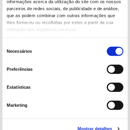
informações acerca da utilização do site com os nossos
parceiros de redes sociais, de publicidade e de análise,
que as podem combinar com outras informações que
13.07.2026
lhes forneceu ou recolhidas por estes a partir da sua
Genoma do priolo e de outras espécies em risco:
utilização dos respetivos serviços.
conhecer para conservar
Seleção
Necessários
de
consentimento
02.07.2026
Preferências
Registar galhas de Trichi em acácia-das-espigas:
cidadãos chamados a ajudar
Estatísticas
Marketing
25.06.2026
Natureza e florestas procuram jovens voluntários
Mostrar detalhes