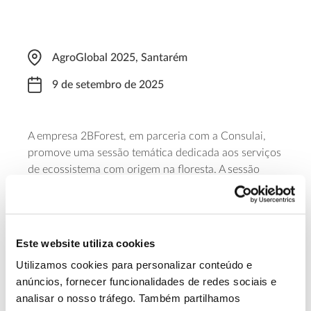
AgroGlobal 2025, Santarém
9 de setembro de 2025
A empresa 2BForest, em parceria com a Consulai,
promove uma sessão temática dedicada aos serviços
de ecossistema com origem na floresta. A sessão
realiza-se das 11h00 às 13h00, nos Claustros, no
decorrer da Feira de Agricultura AgroGlobal 2025.
Durante este mesmo evento, mas no dia 11, a
2BForest promove uma nova sessão informativa,
Este website utiliza cookies
desta vez dedicada às novas tecnologias para a
Utilizamos cookies para personalizar conteúdo e
gestão sustentável das florestas.
anúncios, fornecer funcionalidades de redes sociais e
analisar o nosso tráfego. Também partilhamos
Saber mais