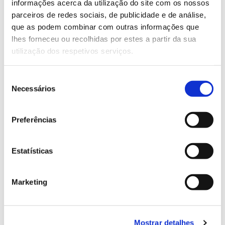
informações acerca da utilização do site com os nossos
parceiros de redes sociais, de publicidade e de análise,
que as podem combinar com outras informações que
13.07.2026
lhes forneceu ou recolhidas por estes a partir da sua
Genoma do priolo e de outras espécies em risco:
utilização dos respetivos serviços.
conhecer para conservar
Seleção
Necessários
de
consentimento
02.07.2026
Preferências
Registar galhas de Trichi em acácia-das-espigas:
cidadãos chamados a ajudar
Estatísticas
Marketing
25.06.2026
Natureza e florestas procuram jovens voluntários
Mostrar detalhes