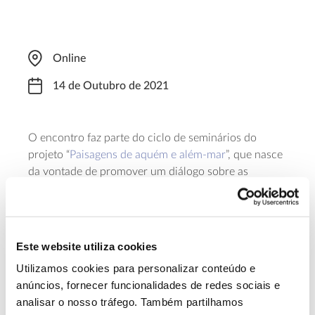
Online
14 de Outubro de 2021
O encontro faz parte do ciclo de seminários do
projeto “
Paisagens de aquém e além-mar
”, que nasce
da vontade de promover um diálogo sobre as
paisagens culturais portuguesas e brasileiras, a partir
do olhar de diversos especialistas nacionais e
internacionais. O debate, gratuito mas de
inscrição
obrigatória, será transmitido pelos canais sociais da
Este website utiliza cookies
Universidade Federal de Goiás e da Universidade do
Utilizamos cookies para personalizar conteúdo e
Porto.
anúncios, fornecer funcionalidades de redes sociais e
analisar o nosso tráfego. Também partilhamos
Saiba mais sobre este seminário