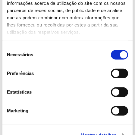
Saiba mais sobre este passeio.
informações acerca da utilização do site com os nossos
parceiros de redes sociais, de publicidade e de análise,
que as podem combinar com outras informações que
13.07.2026
lhes forneceu ou recolhidas por estes a partir da sua
utilização dos respetivos serviços.
Genoma do priolo e de outras espécies em risco:
conhecer para conservar
Seleção
Necessários
de
consentimento
02.07.2026
Preferências
Registar galhas de Trichi em acácia-das-espigas:
cidadãos chamados a ajudar
Estatísticas
Marketing
25.06.2026