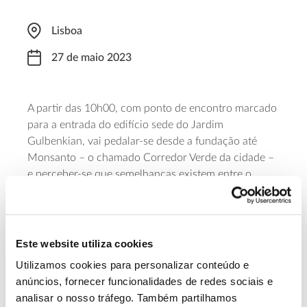
Lisboa
27 de maio 2023
A partir das 10h00, com ponto de encontro marcado
para a entrada do edifício sede do Jardim
Gulbenkian, vai pedalar-se desde a fundação até
Monsanto – o chamado Corredor Verde da cidade –
e perceber-se que semelhanças existem entre o
Jardim Gulbenkian e a paisagem portuguesa, bem
como entender o que é a estrutura ecológica da
cidade de Lisboa. Um evento realizado no âmbito do
Festival Jardins Abertos, A participação é gratuita,
Este website utiliza cookies
mediante inscrição e os participantes devem trazer a
Utilizamos cookies para personalizar conteúdo e
sua bicicleta, além de água e uma refeição ligeira.
anúncios, fornecer funcionalidades de redes sociais e
analisar o nosso tráfego. Também partilhamos