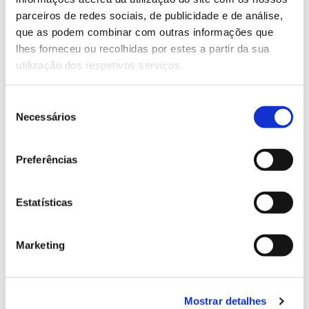
parceiros de redes sociais, de publicidade e de análise,
que as podem combinar com outras informações que
13.07.2026
lhes forneceu ou recolhidas por estes a partir da sua
Genoma do priolo e de outras espécies em risco:
utilização dos respetivos serviços.
conhecer para conservar
Seleção
Necessários
de
consentimento
02.07.2026
Preferências
Registar galhas de Trichi em acácia-das-espigas:
cidadãos chamados a ajudar
Estatísticas
Marketing
25.06.2026
Natureza e florestas procuram jovens voluntários
Mostrar detalhes