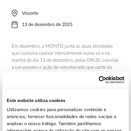
Vouzela
13 de dezembro de 2025
Em dezembro, a MONTIS junta as duas atividades
que costuma realizar mensalmente numa só e na
manhã de dia 13 de dezembro, pelas 09h30, convida
a um passeio e ação de voluntariado que parte da
sede da associação e segue pela Ecopista e por entre
carvalhais, até à Quinta das Lamas. Pelo caminho
serão apanhadas bolotas para reabastecer o
tabuleiro dos gaios e efetuado o controlo de
Este website utiliza cookies
(descasque) das invasoras acácias. De tarde, a
associação realiza a sua Assembleia Geral.
Utilizamos cookies para personalizar conteúdo e
anúncios, fornecer funcionalidades de redes sociais e
analisar o nosso tráfego. Também partilhamos
Saber mais
informações acerca da utilização do site com os nossos