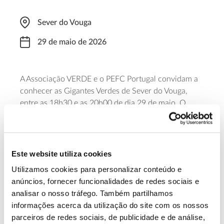
Sever do Vouga
29 de maio de 2026
A Associação VERDE e o PEFC Portugal convidam a
conhecer as Gigantes Verdes de Sever do Vouga,
entre as 18h30 e as 20h00 de dia 29 de maio. O
percurso permite saber mais sobre os exemplares
marcantes deste território, a biodiversidade que
abrigam e a sua importância cultural e ecológica,
assim como registar e medir algumas destas árvores.
Este website utiliza cookies
Utilizamos cookies para personalizar conteúdo e
Faça a sua inscrição
anúncios, fornecer funcionalidades de redes sociais e
analisar o nosso tráfego. Também partilhamos
informações acerca da utilização do site com os nossos
13.07.2026
parceiros de redes sociais, de publicidade e de análise,