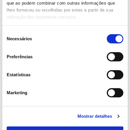
que as podem combinar com outras informações que
Genoma do priolo e de outras espécies em risco:
lhes forneceu ou recolhidas por estes a partir da sua
conhecer para conservar
utilização dos respetivos serviços.
Seleção
Necessários
de
02.07.2026
consentimento
Registar galhas de Trichi em acácia-das-espigas:
Preferências
cidadãos chamados a ajudar
Estatísticas
25.06.2026
Marketing
Natureza e florestas procuram jovens voluntários
no verão 2026
Mostrar detalhes