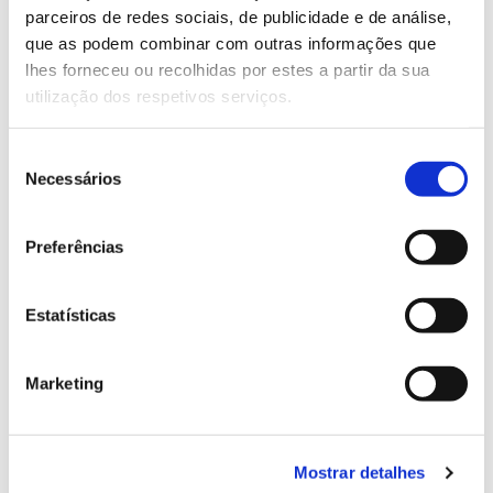
parceiros de redes sociais, de publicidade e de análise,
13.07.2026
que as podem combinar com outras informações que
lhes forneceu ou recolhidas por estes a partir da sua
Genoma do priolo e de outras espécies em risco:
utilização dos respetivos serviços.
conhecer para conservar
Seleção
Necessários
de
consentimento
02.07.2026
Preferências
Registar galhas de Trichi em acácia-das-espigas:
cidadãos chamados a ajudar
Estatísticas
Marketing
25.06.2026
Natureza e florestas procuram jovens voluntários
no verão 2026
Mostrar detalhes