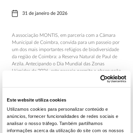
31 de janeiro de 2026
A associação MONTIS, em parceria com a Câmara
Municipal de Coimbra, convida para um passeio por
um dos mais importantes refúgios de biodiversidade
da região de Coimbra: a Reserva Natural de Paul de
Arzila. Antecipando o Dia Mundial das Zonas
Húmidas de 2026, este passeio permite a observação
habitat
e interpretação deste importante
, da sua
avifauna e do património associado à água. A
participação é gratuita, mas requer inscrição prévia.
Este website utiliza cookies
O ponto de encontro está marcado às 10h00, no
Centro de Interpretação desta Reserva.
Utilizamos cookies para personalizar conteúdo e
anúncios, fornecer funcionalidades de redes sociais e
Saiba mais
analisar o nosso tráfego. Também partilhamos
informações acerca da utilização do site com os nossos